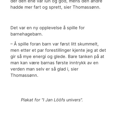
der den ene var lun og god, mens den andre
hadde mer fart og sprett, sier Thomassønn.
Det var en ny opplevelse å spille for
barnehagebarn.
– Å spille foran barn var først litt skummelt,
men etter et par forestillinger kjente jeg at det
gir så mye energi og glede. Bare tanken på at
man kan være barnas første inntrykk av en
verden man selv er så glad i, sier
Thomassønn.
Plakat for "I Jan Lööfs univers".