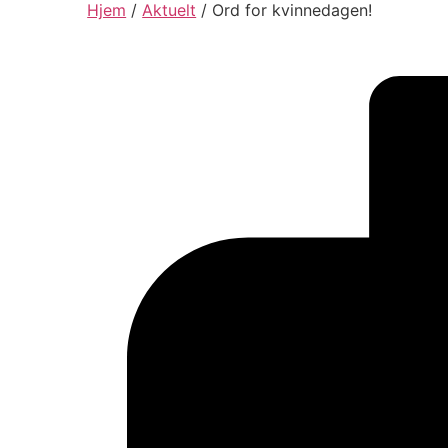
Hjem
/
Aktuelt
/
Ord for kvinnedagen!