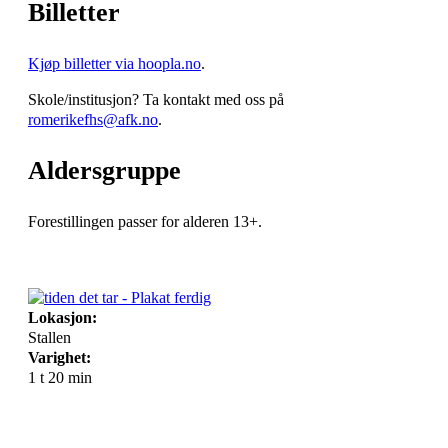
Billetter
Kjøp billetter via hoopla.no
.
Skole/institusjon? Ta kontakt med oss på
romerikefhs@afk.no
.
Aldersgruppe
Forestillingen passer for alderen 13+.
Lokasjon:
Stallen
Varighet:
1 t 20 min