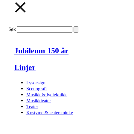
Søk
Jubileum 150 år
Linjer
Lysdesign
Scenografi
Musikk & lydteknikk
Musikkteater
Teater
Kostyme & teatersminke