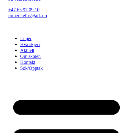
+47 63 97 09 10
romerikefhs@afk.no
Linjer
Hva skjer?
Aktuelt
Om skolen
Kontakt
Søk/Opptak