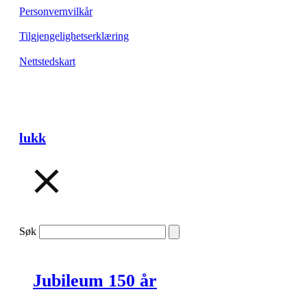
Personvernvilkår
Tilgjengelighetserklæring
Nettstedskart
lukk
Søk
Jubileum 150 år