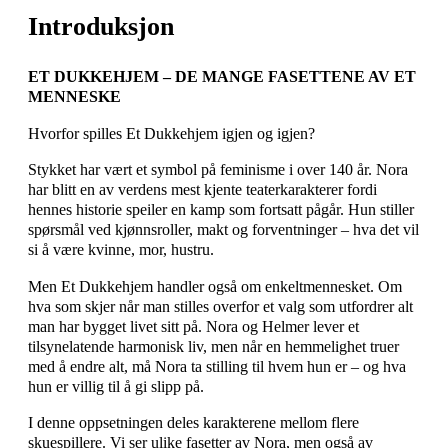
Introduksjon
ET DUKKEHJEM – DE MANGE FASETTENE AV ET
MENNESKE
Hvorfor spilles Et Dukkehjem igjen og igjen?
Stykket har vært et symbol på feminisme i over 140 år. Nora
har blitt en av verdens mest kjente teaterkarakterer fordi
hennes historie speiler en kamp som fortsatt pågår. Hun stiller
spørsmål ved kjønnsroller, makt og forventninger – hva det vil
si å være kvinne, mor, hustru.
Men Et Dukkehjem handler også om enkeltmennesket. Om
hva som skjer når man stilles overfor et valg som utfordrer alt
man har bygget livet sitt på. Nora og Helmer lever et
tilsynelatende harmonisk liv, men når en hemmelighet truer
med å endre alt, må Nora ta stilling til hvem hun er – og hva
hun er villig til å gi slipp på.
I denne oppsetningen deles karakterene mellom flere
skuespillere. Vi ser ulike fasetter av Nora, men også av