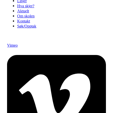
Linjer
Hva skjer?
Aktuelt
Om skolen
Kontakt
Søk/Opptak
Vimeo