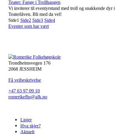
Teater: Fange i Trollhaugen
Vi inviterer til eventyrstund med troll og snakkende dyr i
Teaterlåven. Bli med da vel!
Side
1
Side
2
Side
3
Side
4
Eventer som har vært
Trondheimsvegen 176
2068 JESSHEIM
Få veibeskrivelse
+47 63 97 09 10
romerikefhs@afk.no
Linjer
Hva skjer?
Aktuelt