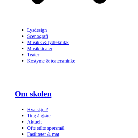
Lysdesign
Scenografi
Musikk & lydteknikk
Musikkteater
Teater
Kostyme & teatersminke
Om skolen
Hva skjer?
Ting å gjøre
Aktuelt
Ofte stilte spørsmål
Fasiliteter & mat