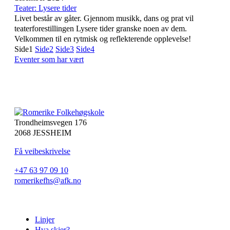
Teater: Lysere tider
Livet består av gåter. Gjennom musikk, dans og prat vil
teaterforestillingen Lysere tider granske noen av dem.
Velkommen til en rytmisk og reflekterende opplevelse!
Side
1
Side
2
Side
3
Side
4
Eventer som har vært
Trondheimsvegen 176
2068 JESSHEIM
Få veibeskrivelse
+47 63 97 09 10
romerikefhs@afk.no
Linjer
Hva skjer?